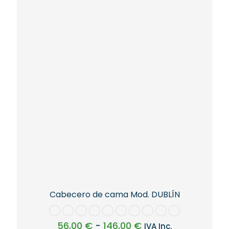
Las
opciones
se
pueden
elegir
en
la
página
de
producto
Cabecero de cama Mod. DUBLÍN
Rango
56,00
€
-
146,00
€
IVA Inc.