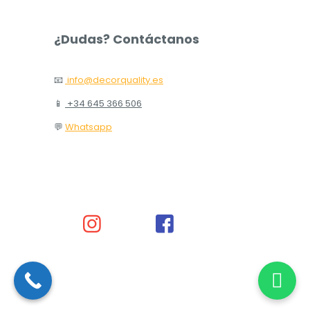
¿Dudas? Contáctanos
📧
info@decorquality.es
📱
+34 645 366 506
💬
Whatsapp