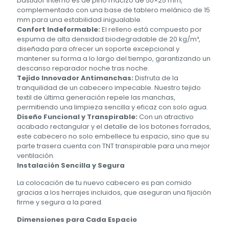
bastidor interno es de pino macizo de 50×25 mm,
complementado con una base de tablero melánico de 15
mm para una estabilidad inigualable.
Confort Indeformable:
El relleno está compuesto por
espuma de alta densidad biodegradable de 20 kg/m³,
diseñada para ofrecer un soporte excepcional y
mantener su forma a lo largo del tiempo, garantizando un
descanso reparador noche tras noche.
Tejido Innovador Antimanchas:
Disfruta de la
tranquilidad de un cabecero impecable. Nuestro tejido
textil de última generación repele las manchas,
permitiendo una limpieza sencilla y eficaz con solo agua.
Diseño Funcional y Transpirable:
Con un atractivo
acabado rectangular y el detalle de los botones forrados,
este cabecero no solo embellece tu espacio, sino que su
parte trasera cuenta con TNT transpirable para una mejor
ventilación.
Instalación Sencilla y Segura
La colocación de tu nuevo cabecero es pan comido
gracias a los herrajes incluidos, que aseguran una fijación
firme y segura a la pared.
Dimensiones para Cada Espacio