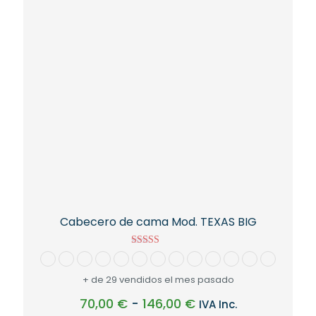
Cabecero de cama Mod. TEXAS BIG
Valorado con
5.00
de 5
+ de 29 vendidos el mes pasado
Rango
70,00
€
-
146,00
€
IVA Inc.