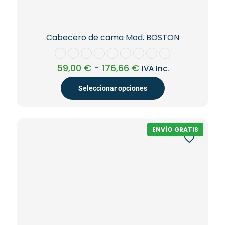
Cabecero de cama Mod. BOSTON
Rango
59,00
€
-
176,66
€
IVA Inc.
de
precios:
Seleccionar opciones
desde
59,00 €
Este
hasta
producto
176,66 €
tiene
ENVÍO GRATIS
múltiples
variantes.
Las
opciones
se
pueden
elegir
en
la
página