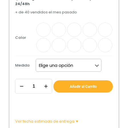
24/48h
+ de 40 vendidos el mes pasado
Color
Medida
Cabecero
de
Añadir al Carrito
Cama
BUTTON
DELUXE
cantidad
Ver fecha estimada de entrega ▼