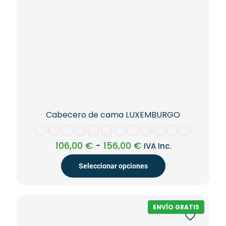
de
producto
Cabecero de cama LUXEMBURGO
Rango
106,00
€
-
156,00
€
IVA Inc.
de
precios:
Seleccionar opciones
desde
106,00 €
Este
hasta
producto
156,00 €
tiene
ENVÍO GRATIS
múltiples
variantes.