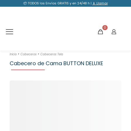
📦 TODOS los Envíos GRATIS y en 24/48 h |
📱 Llamar
0
•
•
Inicio
Cabeceros
Cabeceros Tela
Cabecero de Cama BUTTON DELUXE