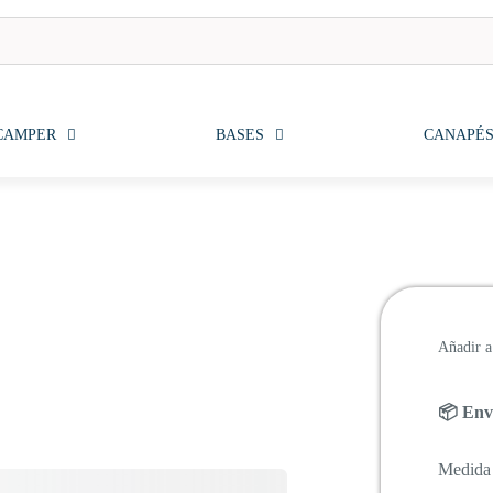
CAMPER
BASES
CANAPÉ
Añadir a 
📦 Enví
Medida