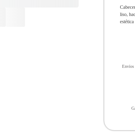
Cabecer
liso, h
estétic
Envíos 
Ga