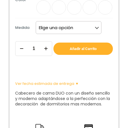
Medida
Cabecero
de
Añadir al Carrito
Cama
DUO
cantidad
Ver fecha estimada de entrega ▼
Cabecero de cama DUO con un diseño sencillo
y moderno adaptándose a la perfección con la
decoración de dormitorios mas modernos.