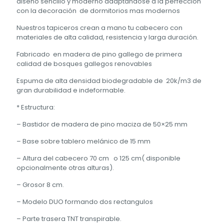
diseño sencillo y moderno adaptándose a la perfección
con la decoración de dormitorios mas modernos
Nuestros tapiceros crean a mano tu cabecero con
materiales de alta calidad, resistencia y larga duración.
Fabricado en madera de pino gallego de primera
calidad de bosques gallegos renovables
Espuma de alta densidad biodegradable de 20k/m3 de
gran durabilidad e indeformable.
* Estructura:
– Bastidor de madera de pino maciza de 50×25 mm
– Base sobre tablero melánico de 15 mm
– Altura del cabecero 70 cm o 125 cm( disponible
opcionalmente otras alturas).
– Grosor 8 cm.
– Modelo DUO formando dos rectangulos
– Parte trasera TNT transpirable.