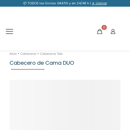
📦 TODOS los Envíos GRATIS y en 24/48 h |
📱 Llamar
0
•
•
Inicio
Cabeceros
Cabeceros Tela
Cabecero de Cama DUO