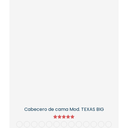
Las
opciones
se
pueden
elegir
en
la
página
de
producto
Cabecero de cama Mod. TEXAS BIG
Valorado
con