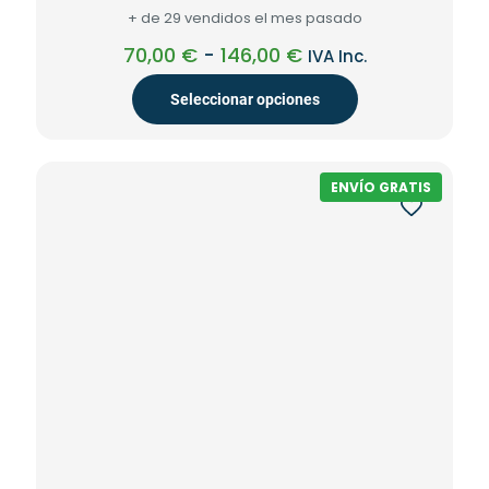
5.00
+ de 29 vendidos el mes pasado
de 5
Rango
70,00
€
-
146,00
€
IVA Inc.
de
precios:
Seleccionar opciones
desde
70,00 €
Este
hasta
producto
146,00 €
tiene
ENVÍO GRATIS
múltiples
variantes.
Las
opciones
se
pueden
elegir
en
la
página
de
producto