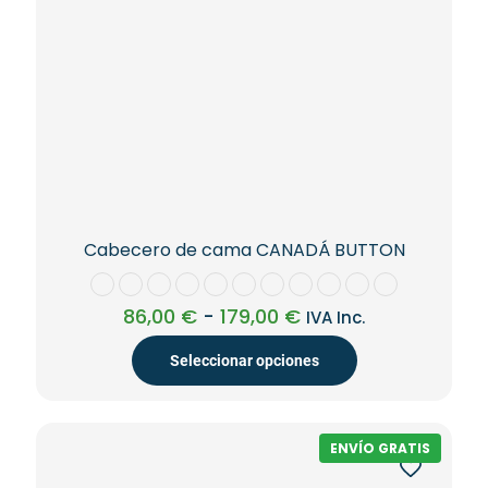
Cabecero de cama CANADÁ BUTTON
Rango
86,00
€
-
179,00
€
IVA Inc.
de
precios:
Seleccionar opciones
desde
86,00 €
Este
hasta
producto
179,00 €
tiene
ENVÍO GRATIS
múltiples
variantes.