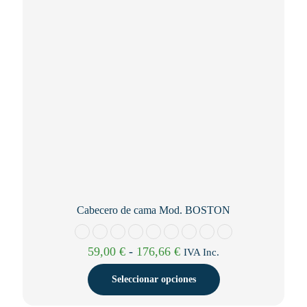
elegir
en
la
página
de
producto
Cabecero de cama Mod. BOSTON
Rango
59,00
€
-
176,66
€
IVA Inc.
de
precios:
Seleccionar opciones
desde
59,00 €
Este