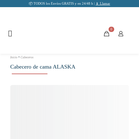
📦 TODOS los Envíos GRATIS y en 24/48 h |
📱 Llamar
0
•
Inicio
Cabeceros
Cabecero de cama ALASKA