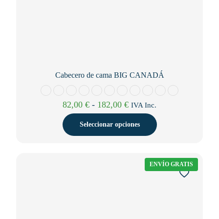
Cabecero de cama BIG CANADÁ
Rango
82,00
€
-
182,00
€
IVA Inc.
de
precios:
Seleccionar opciones
desde
82,00 €
Este
hasta
producto
182,00 €
tiene
ENVÍO GRATIS
múltiples
variantes.
Las
opciones
se
pueden