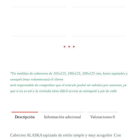
*En medidas de cabeceros de 165x125, 180x125, 200x125 cms, bases tapizadas y
canapés (muy voluminosas) el cliente
será responsable de comprobar que el articulo podrá ser subidos por
ascensor, ya
que si no es así o la vivienda tiene difícil acceso se
entregará a pie de calle
Descripción
Información adicional
Valoraciones
0
Cabecero ALASKA tapizado de estilo simple y muy acogedor Con