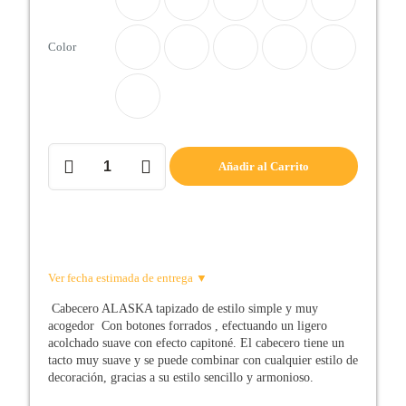
Color
Cabecero
Añadir al Carrito
de
cama
ALASKA
cantidad
Ver fecha estimada de entrega ▼
Cabecero ALASKA tapizado de estilo simple y muy
acogedor Con botones forrados , efectuando un ligero
acolchado suave con efecto capitoné. El cabecero tiene un
tacto muy suave y se puede combinar con cualquier estilo de
decoración, gracias a su estilo sencillo y armonioso.