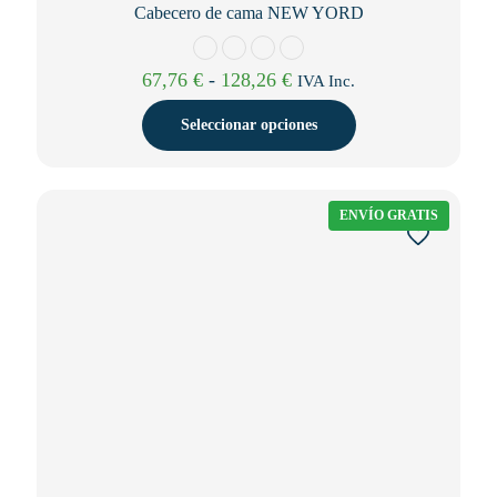
Cabecero de cama NEW YORD
Rango
67,76
€
-
128,26
€
IVA Inc.
de
precios:
Seleccionar opciones
desde
67,76 €
Este
hasta
producto
128,26 €
tiene
ENVÍO GRATIS
múltiples
variantes.
Las
opciones
se
pueden
elegir
en
la
página
de
producto