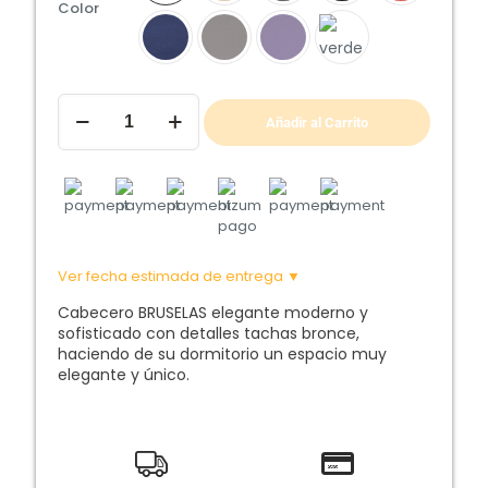
Color
Cabecero
de
Añadir al Carrito
cama
BRUSELAS
cantidad
Ver fecha estimada de entrega ▼
Cabecero BRUSELAS elegante moderno y
sofisticado con detalles tachas bronce,
haciendo de su dormitorio un espacio muy
elegante y único.