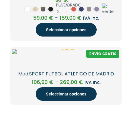
pueden
elegir
en
Rango
59,00
€
-
159,00
€
IVA Inc.
la
de
página
precios:
Seleccionar opciones
de
desde
producto
59,00 €
Este
hasta
producto
159,00 €
tiene
ENVÍO GRATIS
múltiples
variantes.
Las
Mod.SPORT FUTBOL ATLETICO DE MADRID
opciones
se
Rango
106,90
€
-
269,00
€
IVA Inc.
pueden
de
elegir
precios:
Seleccionar opciones
en
desde
la
106,90 €
Este
página
hasta
producto
de
269,00 €
tiene
producto
múltiples
variantes.