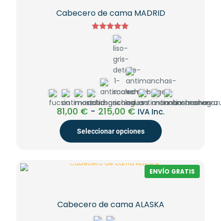
Las
Cabecero de cama MADRID
opciones
se
pueden
Valorado
elegir
con
5.00
en
de 5
la
página
de
producto
Rango
81,00
€
-
215,00
€
IVA Inc.
de
precios:
Seleccionar opciones
desde
81,00 €
Este
hasta
producto
215,00 €
tiene
ENVÍO GRATIS
múltiples
variantes.
Las
Cabecero de cama ALASKA
opciones
se