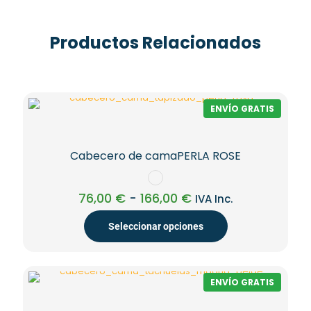
Productos Relacionados
ENVÍO GRATIS
Cabecero de camaPERLA ROSE
Rango
76,00
€
-
166,00
€
IVA Inc.
de
precios:
Seleccionar opciones
desde
76,00 €
Este
hasta
producto
166,00 €
tiene
ENVÍO GRATIS
múltiples
variantes.