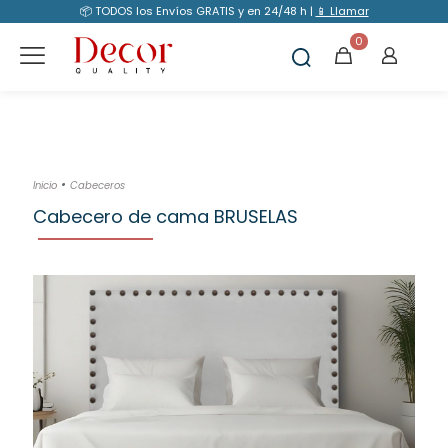
📦 TODOS los Envíos GRATIS y en 24/48 h |
📱 Llamar
0
•
Inicio
Cabeceros
Cabecero de cama BRUSELAS