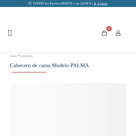
📦 TODOS los Envíos GRATIS y en 24/48 h |
📱 Llamar
0
•
Inicio
Cabeceros
Cabecero de cama Modelo PALMA