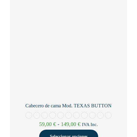
se
pueden
elegir
en
la
página
de
producto
Cabecero de cama Mod. TEXAS BUTTON
Rango
59,00
€
-
149,00
€
IVA Inc.
de
precios:
Seleccionar opciones