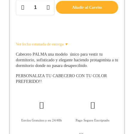
Cabecero
Añadir al Carrito
de
cama
Modelo
PALMA
cantidad
Ver fecha estimada de entrega ▼
Cabecero PALMA una modelo único para vestir tu
dormitorio, sofisticado y elegante haciendo protagonista a tu
dormitorio donde no pasara desapercibido.
PERSONALIZA TU CABECERO CON TU COLOR
PREFERIDO!!
Envíos Gratuitos y en 24/48h
Pago Seguro Encriptado