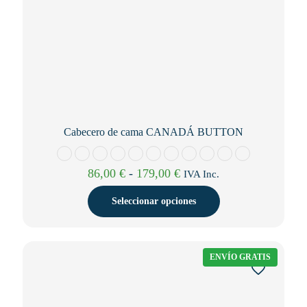
Cabecero de cama CANADÁ BUTTON
Rango
86,00
€
-
179,00
€
IVA Inc.
de
precios:
Seleccionar opciones
desde
86,00 €
Este
hasta
producto
179,00 €
tiene
ENVÍO GRATIS
múltiples
variantes.
Las
opciones