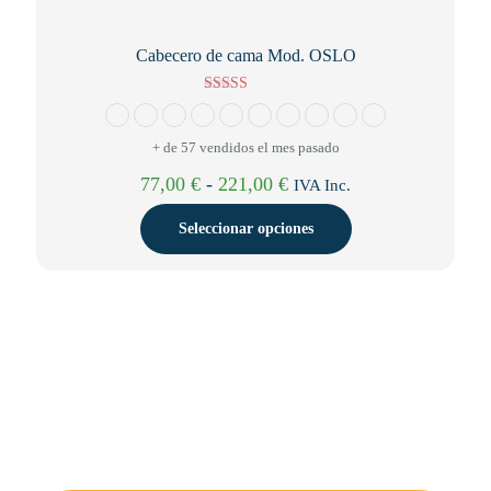
Cabecero de cama Mod. OSLO
Valorado con
5.00
de 5
+ de 57 vendidos el mes pasado
Rango
77,00
€
-
221,00
€
IVA Inc.
de
precios:
Seleccionar opciones
desde
77,00 €
Este
hasta
producto
221,00 €
tiene
múltiples
variantes.
Las
opciones
se
pueden
elegir
en