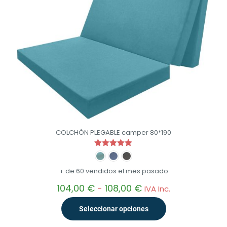
COLCHÓN PLEGABLE camper 80*190
Valorado
con
5.00
+ de 60 vendidos el mes pasado
de 5
Rango
104,00
€
-
108,00
€
IVA Inc.
de
precios:
Seleccionar opciones
desde
104,00 €