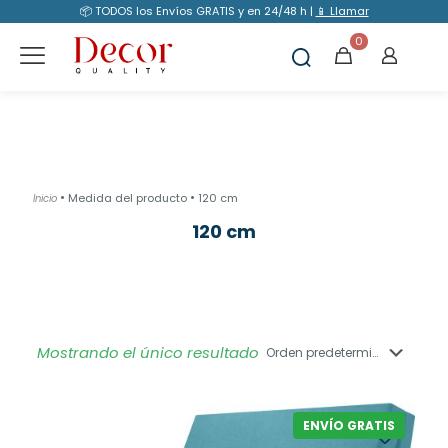
📦 TODOS los Envíos GRATIS y en 24/48 h |
📱 Llamar
0
•
•
Medida del producto
120 cm
Inicio
120 cm
Mostrando el único resultado
ENVÍO GRATIS