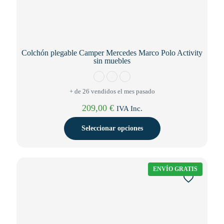
Colchón plegable Camper Mercedes Marco Polo Activity
sin muebles
+ de 26 vendidos el mes pasado
209,00
€
IVA Inc.
Seleccionar opciones
Este
producto
tiene
ENVÍO GRATIS
múltiples
variantes.
Las
opciones
se
pueden