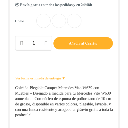
📦 Envío gratis en todos los pedidos y en 24/48h
Color
Colchón
Añadir al Carrito
plegable
Camper
Mercedes
Vito
W639
con
muebles
Ver fecha estimada de entrega ▼
cantidad
Colchón Plegable Camper Mercedes Vito W639 con
Muebles – Diseñado a medida para tu Mercedes Vito W639
amueblada. Con núcleo de espuma de poliuretano de 10 cm
de grosor, disponible en varios colores, plegable, lavable, y
con una funda resistente y acogedora. ¡Envío gratis a toda la
península!