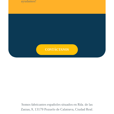
producto
ayudamos!
CONTÁCTANOS
Somos fabricantes españoles situados en Rda. de las
Zarzas, 9, 13179 Pozuelo de Calatrava, Ciudad Real.