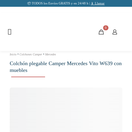
📦 TODOS los Envíos GRATIS y en 24/48 h |
📱 Llamar
0
•
•
Inicio
Colchones Camper
Mercedes
Colchón plegable Camper Mercedes Vito W639 con
muebles