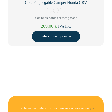
Colchón plegable Camper Honda CRV
+ de 66 vendidos el mes pasado
209,00
€
IVA Inc.
Seleccionar opciones
Este
producto
tiene
múltiples
variantes.
Las
opciones
se
pueden
elegir
en
la
página
de
¿Tienes cualquier consulta pre-venta o post-venta?
¡Te