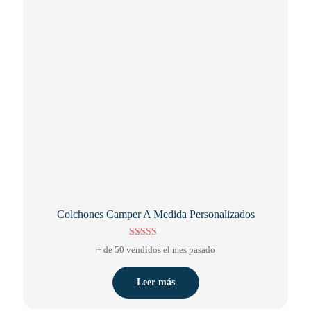
elegir
en
la
página
de
producto
Colchones Camper A Medida Personalizados
Valorado con
+ de 50 vendidos el mes pasado
5.00
de 5
Leer más