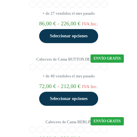
+ de 27 vendidos el mes pasado
Rango
86,00
€
-
226,00
€
IVA Inc.
de
precios:
Seleccionar opciones
desde
86,00 €
Este
hasta
producto
226,00 €
ENVÍO GRATIS
Cabecero de Cama BUTTON DELUXE
tiene
múltiples
variantes.
+ de 40 vendidos el mes pasado
Las
opciones
Rango
72,00
€
-
212,00
€
IVA Inc.
se
de
pueden
precios:
Seleccionar opciones
elegir
desde
en
72,00 €
Este
la
hasta
producto
página
212,00 €
ENVÍO GRATIS
Cabecero de Cama BERLIN
tiene
de
múltiples
producto
variantes.