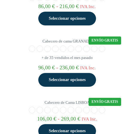
de
variantes.
Rango
86,00
€
-
216,00
€
IVA Inc.
producto
Las
de
opciones
precios:
Seleccionar opciones
se
desde
pueden
86,00 €
elegir
Este
hasta
en
producto
216,00 €
ENVÍO GRATIS
Cabecero de cama GRANADA
la
tiene
página
múltiples
de
variantes.
+ de 35 vendidos el mes pasado
producto
Las
opciones
Rango
96,00
€
-
236,00
€
IVA Inc.
se
de
pueden
precios:
Seleccionar opciones
elegir
desde
en
96,00 €
Este
la
hasta
producto
página
236,00 €
ENVÍO GRATIS
Cabecero de Cama LISBOA
tiene
de
múltiples
producto
variantes.
Rango
106,00
€
-
269,00
€
IVA Inc.
Las
de
opciones
precios:
Seleccionar opciones
se