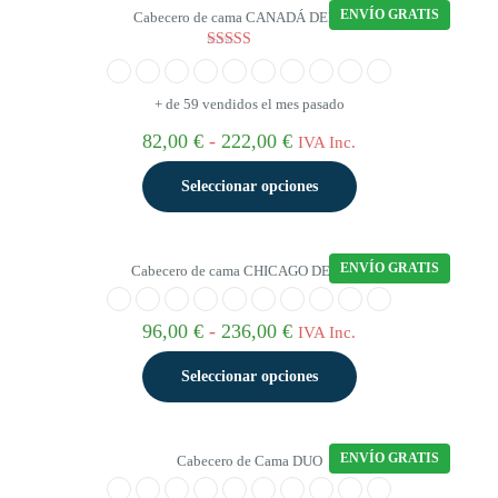
236,00 €
ENVÍO GRATIS
Cabecero de cama CANADÁ DELUXE
la
tiene
página
múltiples
de
variantes.
Valorado con
5.00
producto
Las
de 5
opciones
+ de 59 vendidos el mes pasado
se
Rango
82,00
€
-
222,00
€
IVA Inc.
pueden
de
elegir
precios:
Seleccionar opciones
en
desde
la
82,00 €
página
Este
hasta
de
producto
222,00 €
ENVÍO GRATIS
Cabecero de cama CHICAGO DELUXE
producto
tiene
múltiples
variantes.
Rango
96,00
€
-
236,00
€
IVA Inc.
Las
de
opciones
precios:
Seleccionar opciones
se
desde
pueden
96,00 €
elegir
Este
hasta
en
producto
236,00 €
ENVÍO GRATIS
Cabecero de Cama DUO
la
tiene
página
múltiples