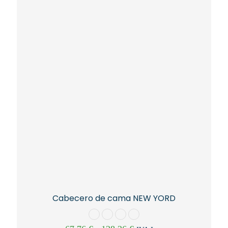
variantes.
Las
opciones
se
pueden
elegir
en
la
página
de
producto
Cabecero de cama NEW YORD