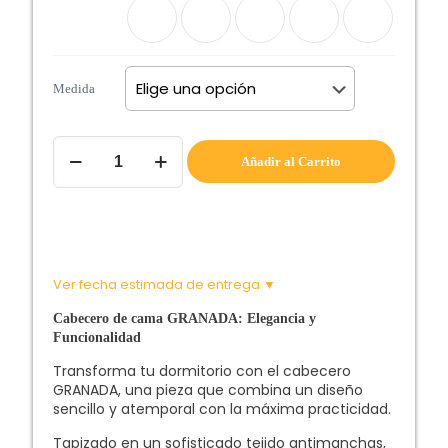
Medida
Cabecero
Añadir al Carrito
de
cama
GRANADA
cantidad
Ver fecha estimada de entrega ▼
Cabecero de cama GRANADA: Elegancia y
Funcionalidad
Transforma tu dormitorio con el cabecero
GRANADA, una pieza que combina un diseño
sencillo y atemporal con la máxima practicidad.
Tapizado en un sofisticado tejido antimanchas,