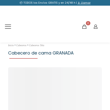
📦 TODOS los Envíos GRATIS y en 24/48 h |
📱 Llamar
0
•
•
Inicio
Cabeceros
Cabeceros Tela
Cabecero de cama GRANADA