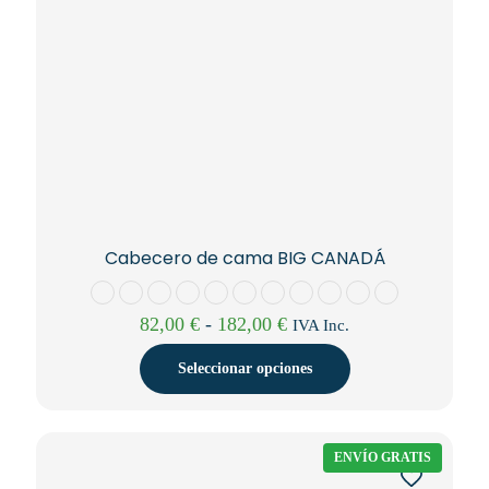
Cabecero de cama BIG CANADÁ
Rango
82,00
€
-
182,00
€
IVA Inc.
de
precios:
Seleccionar opciones
desde
82,00 €
Este
hasta
producto
182,00 €
tiene
ENVÍO GRATIS
múltiples