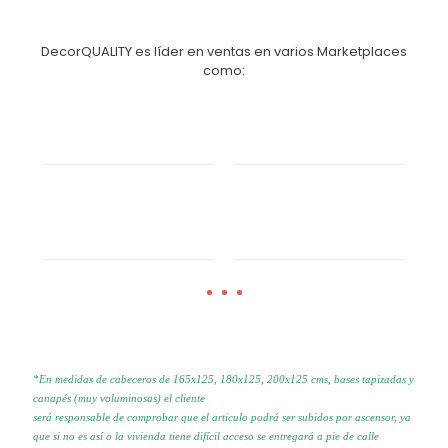
DecorQUALITY es líder en ventas en varios Marketplaces
como:
*En medidas de cabeceros de 165x125, 180x125, 200x125 cms, bases tapizadas y
canapés (muy voluminosas) el cliente
será responsable de comprobar que el articulo podrá ser subidos por
ascensor, ya
que si no es así o la vivienda tiene difícil acceso se
entregará a pie de calle