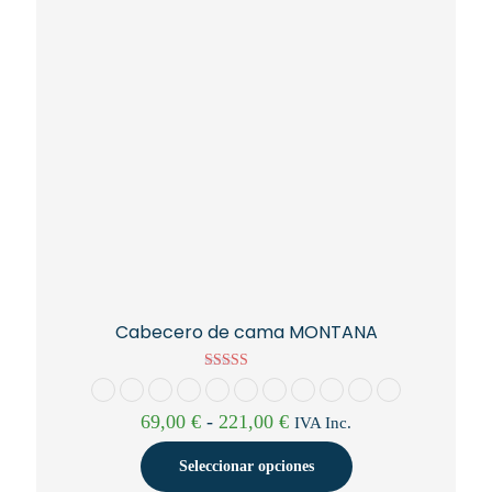
elegir
en
la
página
de
producto
Cabecero de cama MONTANA
Valorado con
5.00
de 5
Rango
69,00
€
-
221,00
€
IVA Inc.
de
precios:
Seleccionar opciones
desde