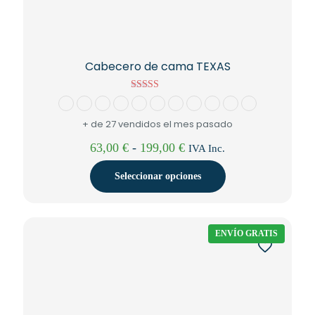
Cabecero de cama TEXAS
Valorado con
5.00
de 5
+ de 27 vendidos el mes pasado
Rango
63,00
€
-
199,00
€
IVA Inc.
de
precios:
Seleccionar opciones
desde
63,00 €
Este
hasta
producto
199,00 €
tiene
ENVÍO GRATIS
múltiples
variantes.
Las
opciones
se
pueden