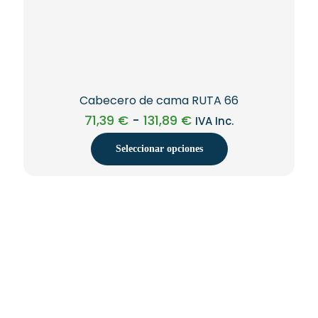
Cabecero de cama RUTA 66
Rango
71,39
€
-
131,89
€
IVA Inc.
de
precios:
Seleccionar opciones
desde
71,39 €
Este
hasta
producto
131,89 €
tiene
múltiples
variantes.
Las
opciones
se
pueden
elegir
en