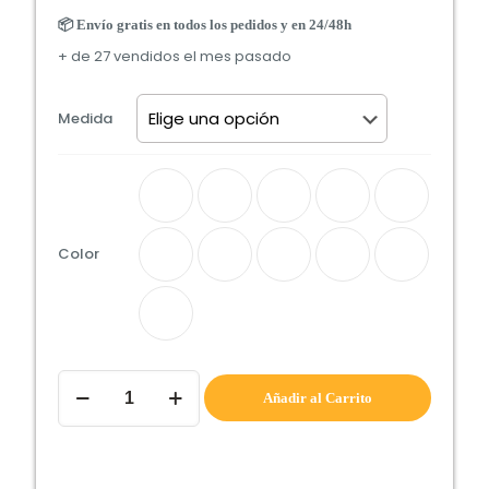
📦 Envío gratis en todos los pedidos y en 24/48h
+ de 27 vendidos el mes pasado
Medida
Color
Cabecero
de
Añadir al Carrito
cama
TEXAS
cantidad