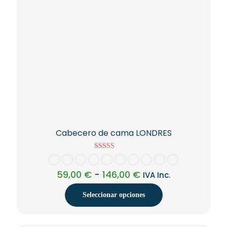
la
página
de
producto
Cabecero de cama LONDRES
Valorado con
5.00
de 5
Rango
59,00
€
-
146,00
€
IVA Inc.
de
precios:
Seleccionar opciones
desde
59,00 €
Este
hasta
producto