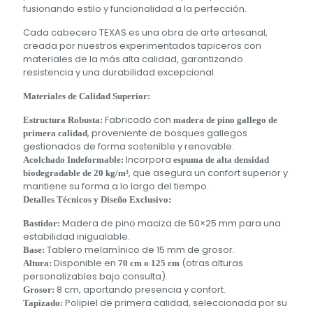
fusionando estilo y funcionalidad a la perfección.
Cada cabecero TEXAS es una obra de arte artesanal,
creada por nuestros experimentados tapiceros con
materiales de la más alta calidad, garantizando
resistencia y una durabilidad excepcional.
Materiales de Calidad Superior:
Fabricado con
Estructura Robusta:
madera de pino gallego de
, proveniente de bosques gallegos
primera calidad
gestionados de forma sostenible y renovable.
Incorpora
Acolchado Indeformable:
espuma de alta densidad
, que asegura un confort superior y
biodegradable de 20 kg/m³
mantiene su forma a lo largo del tiempo.
Detalles Técnicos y Diseño Exclusivo:
Madera de pino maciza de 50×25 mm para una
Bastidor:
estabilidad inigualable.
Tablero melamínico de 15 mm de grosor.
Base:
Disponible en
(otras alturas
Altura:
70 cm o 125 cm
personalizables bajo consulta).
8 cm, aportando presencia y confort.
Grosor:
Polipiel de primera calidad, seleccionada por su
Tapizado: