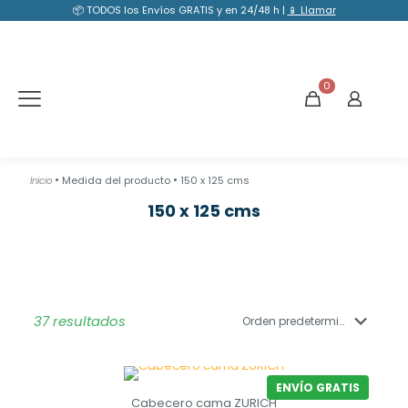
📦 TODOS los Envíos GRATIS y en 24/48 h |
📱 Llamar
0
•
•
Medida del producto
150 x 125 cms
Inicio
150 x 125 cms
37 resultados
ENVÍO GRATIS
Cabecero cama ZURICH