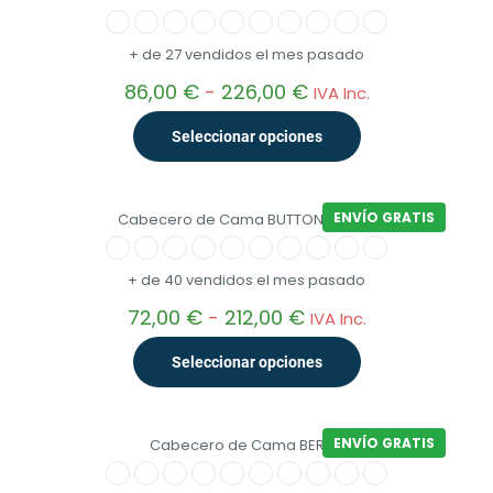
+ de 27 vendidos el mes pasado
Rango
86,00
€
-
226,00
€
IVA Inc.
de
precios:
Seleccionar opciones
desde
86,00 €
Este
hasta
producto
226,00 €
ENVÍO GRATIS
Cabecero de Cama BUTTON DELUXE
tiene
múltiples
variantes.
+ de 40 vendidos el mes pasado
Las
opciones
Rango
72,00
€
-
212,00
€
IVA Inc.
se
de
pueden
precios:
Seleccionar opciones
elegir
desde
en
72,00 €
Este
la
hasta
producto
página
212,00 €
ENVÍO GRATIS
Cabecero de Cama BERLIN
tiene
de
múltiples
producto
variantes.