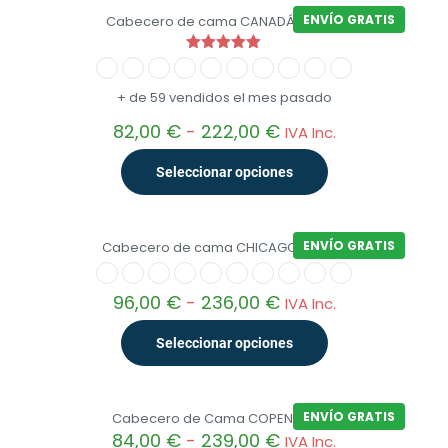
en
producto
236,00 €
ENVÍO GRATIS
Cabecero de cama CANADÁ DELUXE
la
tiene
página
múltiples
de
variantes.
Valorado
con
producto
Las
5.00
+ de 59 vendidos el mes pasado
opciones
de 5
se
Rango
82,00
€
-
222,00
€
IVA Inc.
pueden
de
elegir
precios:
Seleccionar opciones
en
desde
la
82,00 €
Este
página
hasta
producto
de
222,00 €
ENVÍO GRATIS
Cabecero de cama CHICAGO DELUXE
tiene
producto
múltiples
variantes.
Rango
96,00
€
-
236,00
€
IVA Inc.
Las
de
opciones
precios:
se
Seleccionar opciones
desde
pueden
96,00 €
elegir
Este
hasta
en
producto
236,00 €
ENVÍO GRATIS
Cabecero de Cama COPENHAGUE
la
tiene
Rango
84,00
€
-
239,00
€
página
múltiples
IVA Inc.