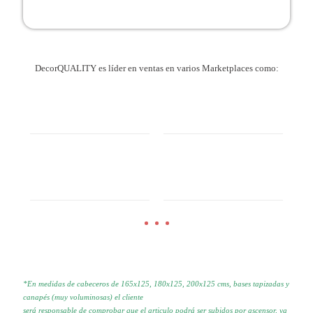
DecorQUALITY es líder en ventas en varios Marketplaces como:
*En medidas de cabeceros de 165x125, 180x125, 200x125 cms, bases tapizadas y
canapés (muy voluminosas) el cliente
será responsable de comprobar que el articulo podrá ser subidos por
ascensor, ya