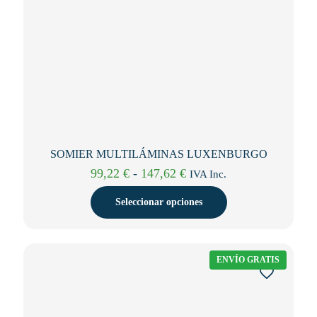
SOMIER MULTILÁMINAS LUXENBURGO
Rango
99,22
€
-
147,62
€
IVA Inc.
de
precios:
Seleccionar opciones
desde
99,22 €
hasta
147,62 €
ENVÍO GRATIS