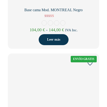
Base cama Mod. MONTREAL Negro
Valorado con
5.00
de 5
Rango
104,00
€
-
144,00
€
IVA Inc.
de
precios:
Leer más
desde
104,00 €
hasta
144,00 €
ENVÍO GRATIS