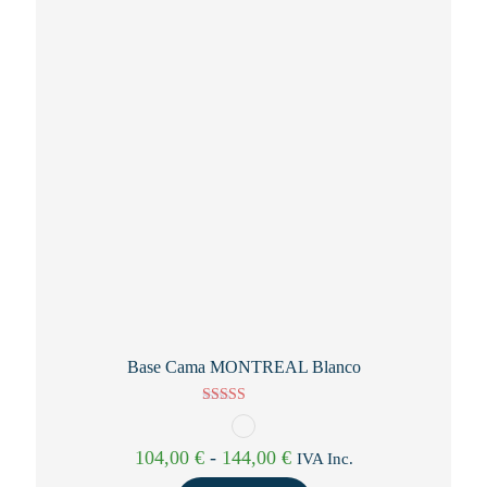
Base Cama MONTREAL Blanco
Valorado con
5.00
de 5
Rango
104,00
€
-
144,00
€
IVA Inc.
de