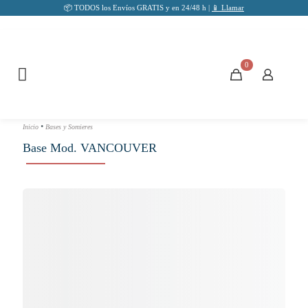
📦 TODOS los Envíos GRATIS y en 24/48 h |
📱 Llamar
0
•
Inicio
Bases y Somieres
Base Mod. VANCOUVER