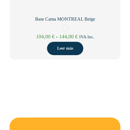
Base Cama MONTREAL Beige
Rango
104,00
€
-
144,00
€
IVA Inc.
de
precios:
Leer más
desde
104,00 €
hasta
144,00 €