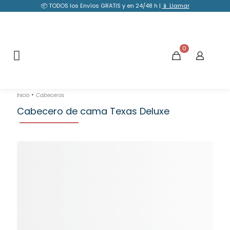
📦 TODOS los Envíos GRATIS y en 24/48 h |
📱 Llamar
0
•
Inicio
Cabeceros
Cabecero de cama Texas Deluxe