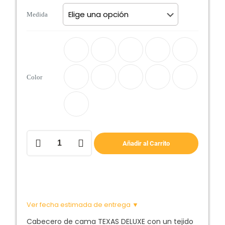
Medida
Color
Cabecero
Añadir al Carrito
de
cama
Texas
Deluxe
cantidad
Ver fecha estimada de entrega ▼
Cabecero de cama TEXAS DELUXE con un tejido