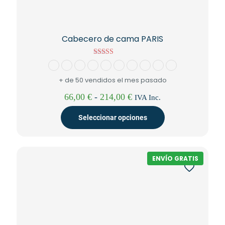
Cabecero de cama PARIS
Valorado con
5.00
de 5
+ de 50 vendidos el mes pasado
Rango
66,00
€
-
214,00
€
IVA Inc.
de
precios:
Seleccionar opciones
desde
66,00 €
Este
hasta
producto
214,00 €
tiene
ENVÍO GRATIS
múltiples
variantes.
Las
opciones
se
pueden
elegir