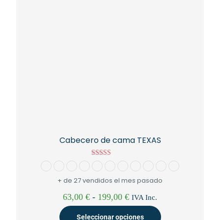
en
la
página
de
producto
Cabecero de cama TEXAS
Valorado con
5.00
de 5
+ de 27 vendidos el mes pasado
Rango
63,00
€
-
199,00
€
IVA Inc.
de
precios:
Seleccionar opciones