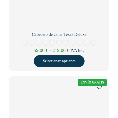
Cabecero de cama Texas Deluxe
Rango
59,00
€
-
219,00
€
IVA Inc.
de
precios:
Seleccionar opciones
desde
59,00 €
Este
hasta
producto
219,00 €
tiene
ENVÍO GRATIS
múltiples
variantes.
Las
opciones
se
pueden
elegir