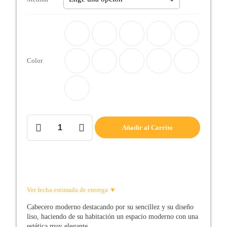
Color
Cabecero
Añadir al Carrito
de
cama
CHICAGO
cantidad
Ver fecha estimada de entrega ▼
Cabecero moderno destacando por su sencillez y su diseño
liso, haciendo de su habitación un espacio moderno con una
estética muy elegante