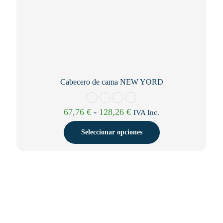
Cabecero de cama NEW YORD
Rango
67,76
€
-
128,26
€
IVA Inc.
de
precios:
Seleccionar opciones
desde
67,76 €
Este
hasta
producto
128,26 €
tiene
múltiples
variantes.
Las
opciones
se