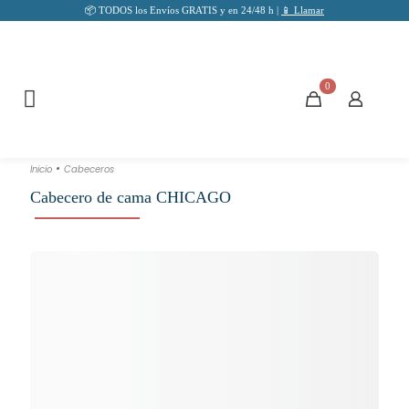
📦 TODOS los Envíos GRATIS y en 24/48 h |
📱 Llamar
0
•
Inicio
Cabeceros
Cabecero de cama CHICAGO