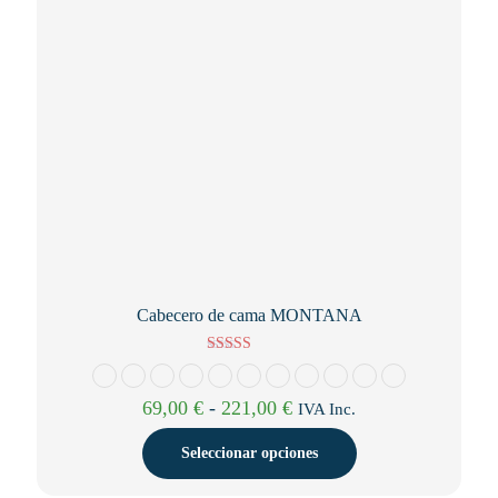
en
la
página
de
producto
Cabecero de cama MONTANA
Valorado con
5.00
de 5
Rango
69,00
€
-
221,00
€
IVA Inc.
de
precios:
Seleccionar opciones
desde
69,00 €
Este