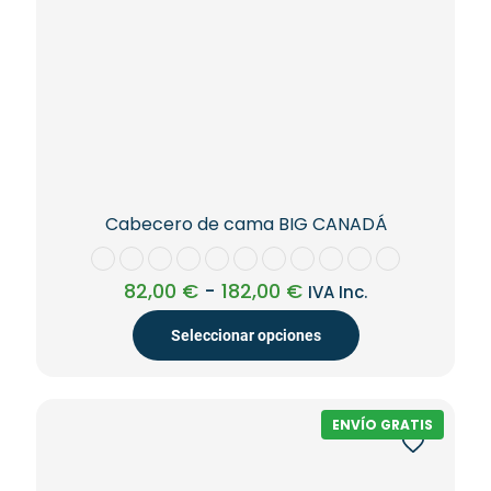
Cabecero de cama BIG CANADÁ
Rango
82,00
€
-
182,00
€
IVA Inc.
de
precios:
Seleccionar opciones
desde
82,00 €
Este
hasta
producto
182,00 €
tiene
ENVÍO GRATIS
múltiples
variantes.
Las