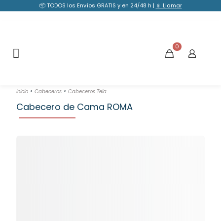
📦 TODOS los Envíos GRATIS y en 24/48 h |
📱 Llamar
0
•
•
Inicio
Cabeceros
Cabeceros Tela
Cabecero de Cama ROMA