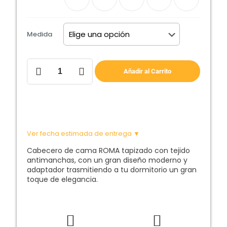
Medida
Cabecero
de
Añadir al Carrito
Cama
ROMA
cantidad
Ver fecha estimada de entrega ▼
Cabecero de cama ROMA tapizado con tejido
antimanchas, con un gran diseño moderno y
adaptador trasmitiendo a tu dormitorio un gran
toque de elegancia.