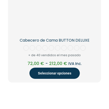
Cabecero de Cama BUTTON DELUXE
+ de 40 vendidos el mes pasado
Rango
72,00
€
-
212,00
€
IVA Inc.
de
precios:
Seleccionar opciones
desde
72,00 €
Este
hasta
producto
212,00 €
tiene
múltiples
variantes.
Las