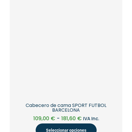
opciones
se
pueden
elegir
en
la
página
de
producto
Cabecero de cama SPORT FUTBOL
BARCELONA
Rango
109,00
€
-
181,60
€
IVA Inc.
de
precios:
Seleccionar opciones