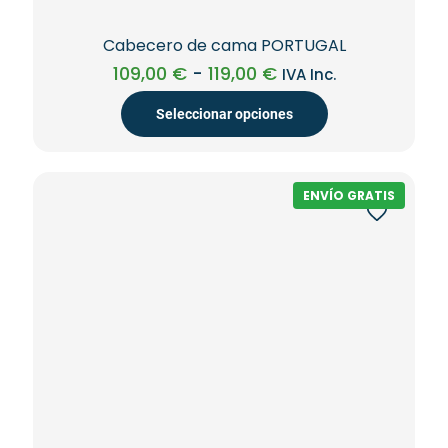
Cabecero de cama PORTUGAL
Rango
109,00
€
-
119,00
€
IVA Inc.
de
precios:
Seleccionar opciones
desde
109,00 €
Este
hasta
producto
119,00 €
tiene
ENVÍO GRATIS
múltiples
variantes.
Las
opciones
se
pueden
elegir
en
la
página
de
producto