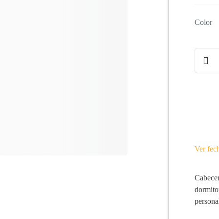
Color
Cabece
de
cama
NEW
YORD
cantida
Ver fec
Cabecer
dormito
personal