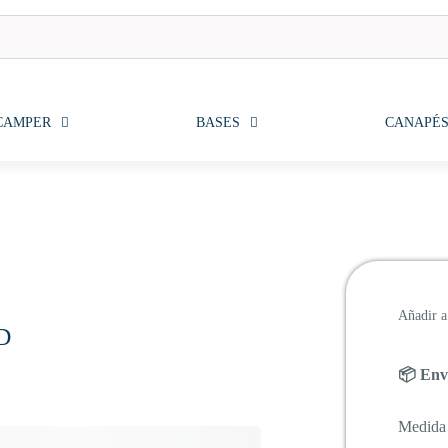
CAMPER
BASES
CANAPÉ
Añadir a 
D
📦 Enví
Medida