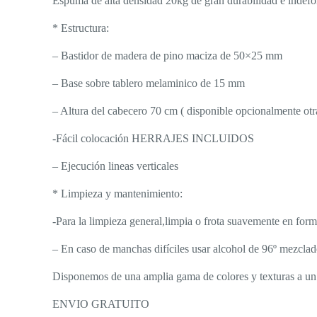
Espuma de alta densidad 20kg de gran durabilidad e indef
* Estructura:
– Bastidor de madera de pino maciza de 50×25 mm
– Base sobre tablero melaminico de 15 mm
– Altura del cabecero 70 cm ( disponible opcionalmente otra
-Fácil colocación HERRAJES INCLUIDOS
– Ejecución lineas verticales
* Limpieza y mantenimiento:
-Para la limpieza general,limpia o frota suavemente en form
– En caso de manchas difíciles usar alcohol de 96º mezclad
Disponemos de una amplia gama de colores y texturas a un
ENVIO GRATUITO