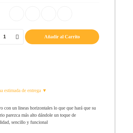
ro
Añadir al Carrito
d
ha estimada de entrega ▼
o con un lineas horizontales lo que que hará que su
rio parezca más alto dándole un toque de
idad, sencillo y funcional