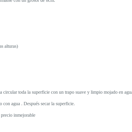
ormable con un grosor de 8cm.
s alturas)
a circular toda la superficie con un trapo suave y limpio mojado en agu
o con agua . Después secar la superficie.
 precio inmejorable