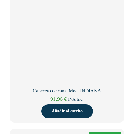
elegir
en
la
página
de
producto
Cabecero de cama Mod. INDIANA
91,96
€
IVA Inc.
Añadir al carrito