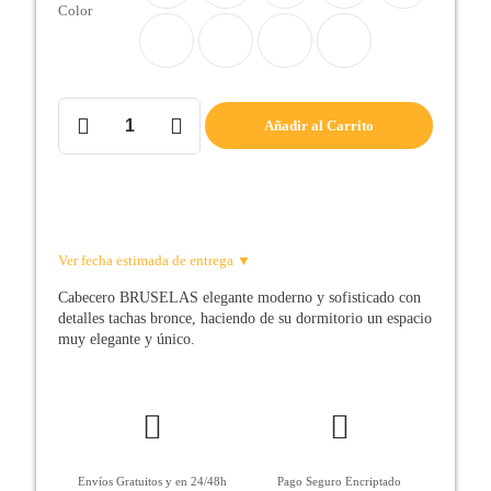
Color
Cabecero
Añadir al Carrito
de
cama
BRUSELAS
cantidad
Ver fecha estimada de entrega ▼
Cabecero BRUSELAS elegante moderno y sofisticado con
detalles tachas bronce, haciendo de su dormitorio un espacio
muy elegante y único.
Envíos Gratuitos y en 24/48h
Pago Seguro Encriptado