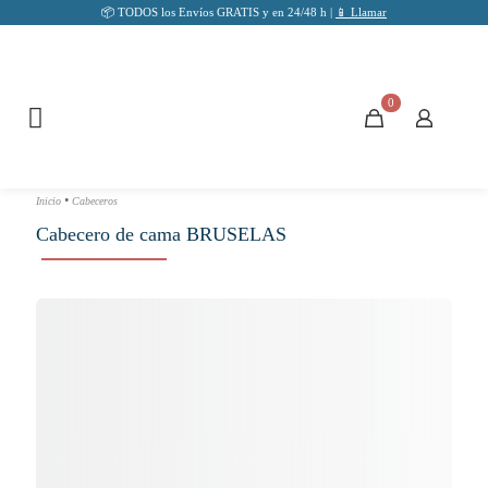
📦 TODOS los Envíos GRATIS y en 24/48 h |
📱 Llamar
0
•
Inicio
Cabeceros
Cabecero de cama BRUSELAS