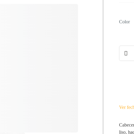
Color
Cabece
de
cama
LOND
cantida
Ver fec
Cabecer
liso, h