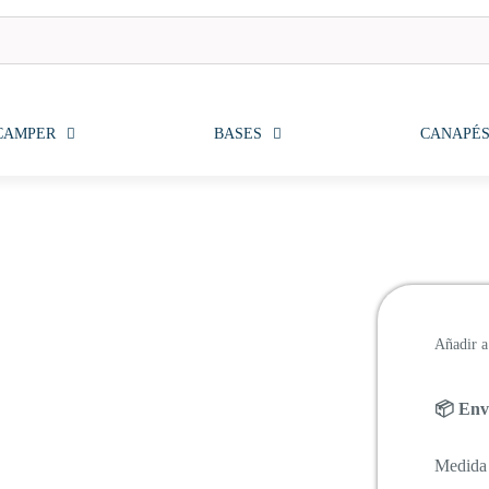
CAMPER
BASES
CANAPÉ
Añadir a 
📦 Enví
Medida