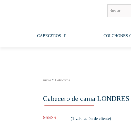
CABECEROS
COLCHONES 
•
Inicio
Cabeceros
Cabecero de cama LONDRES
(
1
valoración de cliente)
Valorado con
1
5.00
de 5 en