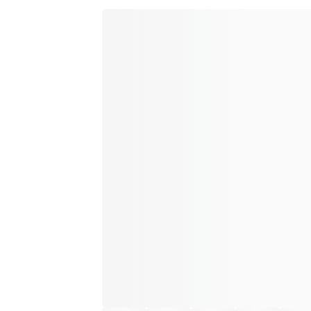
base a
valoración de
un cliente