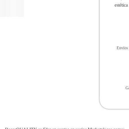
estétic
Envíos 
Ga