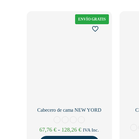
ENVÍO GRATIS
Cabecero de cama NEW YORD
C
Rango
67,76
€
-
128,26
€
IVA Inc.
de