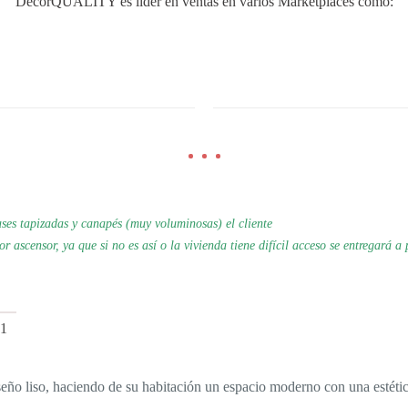
DecorQUALITY es líder en ventas en varios Marketplaces como:
es tapizadas y canapés (muy voluminosas) el cliente
por
ascensor, ya que si no es así o la vivienda tiene difícil acceso se
entregará a 
1
o liso, haciendo de su habitación un espacio moderno con una estétic