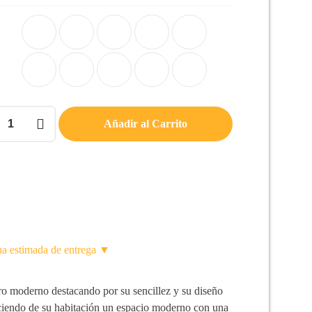
ro
Añadir al Carrito
RES
d
ha estimada de entrega ▼
o moderno destacando por su sencillez y su diseño
aciendo de su habitación un espacio moderno con una