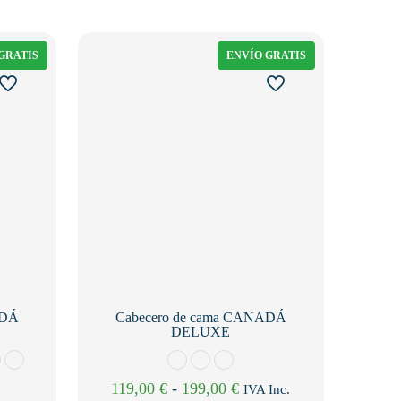
GRATIS
ENVÍO GRATIS
ADÁ
Cabecero de cama CANADÁ
DELUXE
Rango
119,00
€
-
199,00
€
IVA Inc.