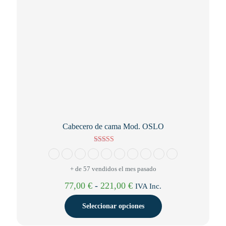
página
de
producto
Cabecero de cama Mod. OSLO
Valorado con
5.00
de 5
+ de 57 vendidos el mes pasado
Rango
77,00
€
-
221,00
€
IVA Inc.
de
precios:
Seleccionar opciones
desde
77,00 €
Este