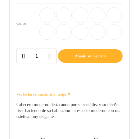
Color
Cabecero
Añadir al Carrito
de
cama
LONDRES
cantidad
Ver fecha estimada de entrega ▼
Cabecero moderno destacando por su sencillez y su diseño
liso, haciendo de su habitación un espacio moderno con una
estética muy elegante