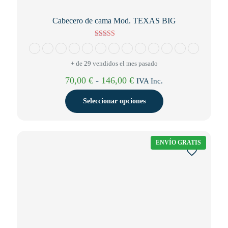
Cabecero de cama Mod. TEXAS BIG
Valorado con
5.00
de 5
+ de 29 vendidos el mes pasado
Rango
70,00
€
-
146,00
€
IVA Inc.
de
precios:
Seleccionar opciones
desde
70,00 €
Este
hasta
producto
146,00 €
tiene
ENVÍO GRATIS
múltiples
variantes.
Las
opciones
se
pueden
elegir
en
la