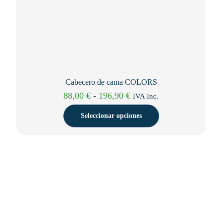
Cabecero de cama COLORS
Rango
88,00
€
-
196,90
€
IVA Inc.
de
precios:
Seleccionar opciones
desde
88,00 €
Este
hasta
producto
196,90 €
tiene
múltiples
variantes.
Las
opciones
se
pueden
elegir