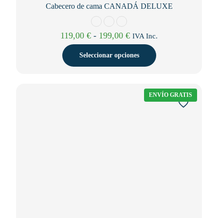
Cabecero de cama CANADÁ DELUXE
Rango
119,00
€
-
199,00
€
IVA Inc.
de
precios:
Seleccionar opciones
desde
119,00 €
Este
hasta
producto
199,00 €
tiene
ENVÍO GRATIS
múltiples
variantes.
Las
opciones
se
pueden
elegir
en
la
página
de
producto