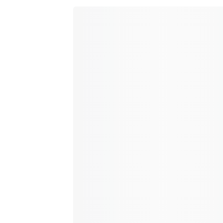
base a
valoraciones
de clientes