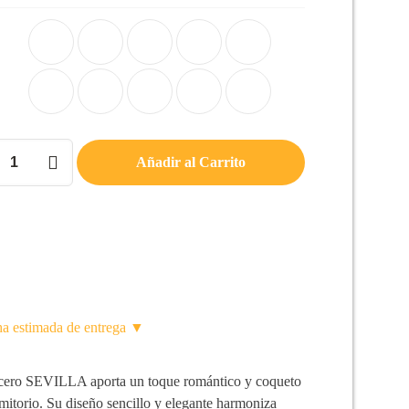
ro
Añadir al Carrito
LA
d
ha estimada de entrega ▼
cero SEVILLA aporta un toque romántico y coqueto
rmitorio. Su diseño sencillo y elegante harmoniza