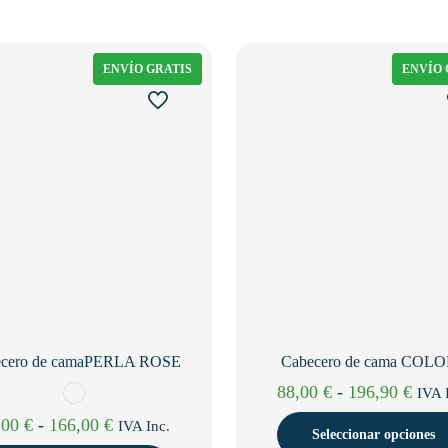
ENVÍO GRATIS
ENVÍO 
ecero de camaPERLA ROSE
Cabecero de cama COL
Ran
88,00
€
-
196,90
€
IVA 
de
Rango
,00
€
-
166,00
€
IVA Inc.
Seleccionar opciones
preci