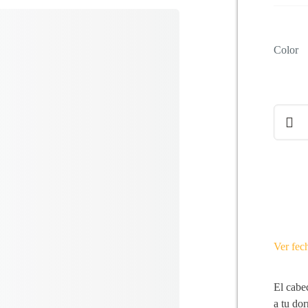
Color
Cabece
de
cama
SEVIL
cantida
Ver fec
El cabe
a tu do