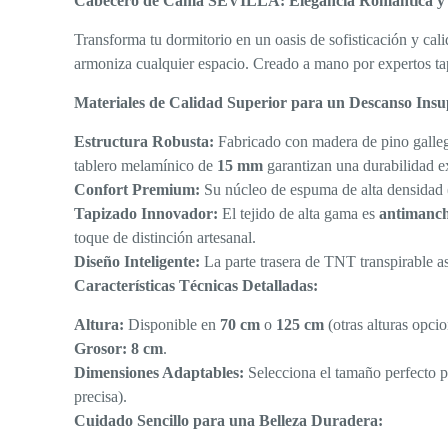
Cabecero de Cama SEVILLA: Elegancia Romántica y
Transforma tu dormitorio en un oasis de sofisticación y ca
armoniza cualquier espacio. Creado a mano por expertos ta
Materiales de Calidad Superior para un Descanso Insu
Estructura Robusta:
Fabricado con madera de pino gallego
tablero melamínico de
15 mm
garantizan una durabilidad e
Confort Premium:
Su núcleo de espuma de alta densidad
Tapizado Innovador:
El tejido de alta gama es
antimanc
toque de distinción artesanal.
Diseño Inteligente:
La parte trasera de TNT transpirable ase
Características Técnicas Detalladas:
Altura:
Disponible en
70 cm
o
125 cm
(otras alturas opcio
Grosor:
8 cm
.
Dimensiones Adaptables:
Selecciona el tamaño perfecto p
precisa).
Cuidado Sencillo para una Belleza Duradera: