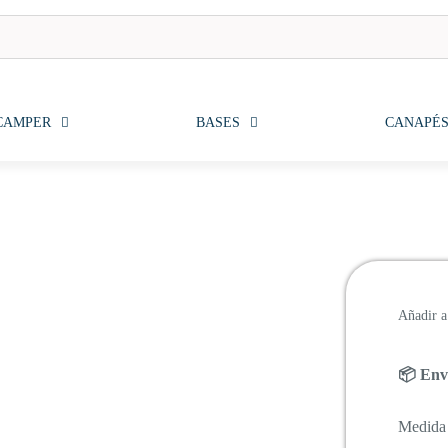
CAMPER
BASES
CANAPÉ
Añadir a 
📦 Enví
Medida