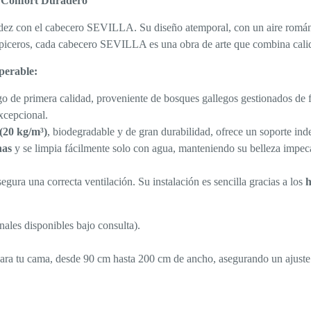
 Confort Duradero
lidez con el cabecero SEVILLA. Su diseño atemporal, con un aire románt
piceros, cada cabecero SEVILLA es una obra de arte que combina calidad
perable:
 de primera calidad, proveniente de bosques gallegos gestionados de f
xcepcional.
(20 kg/m³)
, biodegradable y de gran durabilidad, ofrece un soporte in
has
y se limpia fácilmente solo con agua, manteniendo su belleza impeca
gura una correcta ventilación. Su instalación es sencilla gracias a los
h
nales disponibles bajo consulta).
ara tu cama, desde 90 cm hasta 200 cm de ancho, asegurando un ajuste 