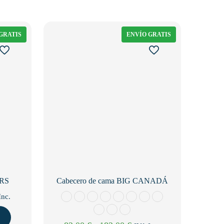
GRATIS
ENVÍO GRATIS
ORS
Cabecero de cama BIG CANADÁ
go
Inc.
os: