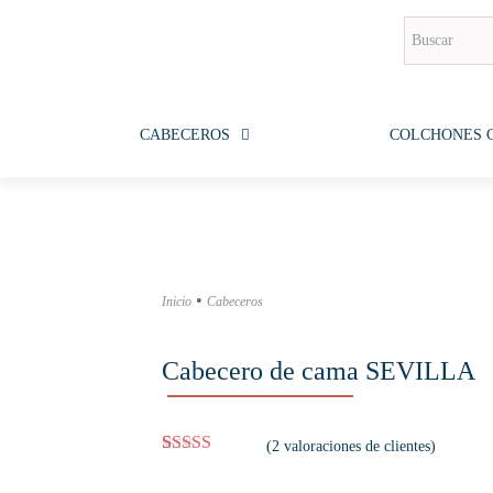
CABECEROS
COLCHONES 
•
Inicio
Cabeceros
Cabecero de cama SEVILLA
(
2
valoraciones de clientes)
Valorado con
2
5.00
de 5 en