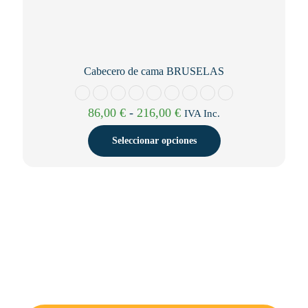
Cabecero de cama BRUSELAS
Rango
86,00
€
-
216,00
€
IVA Inc.
de
precios:
Seleccionar opciones
desde
86,00 €
Este
hasta
producto
216,00 €
tiene
múltiples
variantes.
Las
opciones
se
pueden
elegir
en