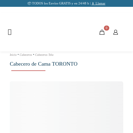
📦 TODOS los Envíos GRATIS y en 24/48 h |
📱 Llamar
0
•
•
Inicio
Cabeceros
Cabeceros Tela
Cabecero de Cama TORONTO