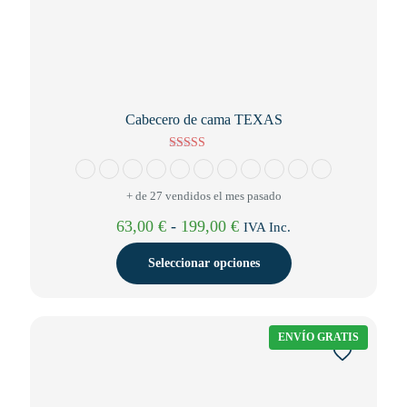
Cabecero de cama TEXAS
Valorado con
5.00
de 5
+ de 27 vendidos el mes pasado
Rango
63,00
€
-
199,00
€
IVA Inc.
de
precios:
Seleccionar opciones
desde
63,00 €
Este
hasta
producto
199,00 €
tiene
ENVÍO GRATIS
múltiples
variantes.
Las
opciones