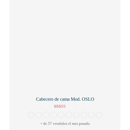
se
pueden
elegir
en
la
página
de
producto
Cabecero de cama Mod. OSLO
Valorado con
5.00
de 5
+ de 57 vendidos el mes pasado