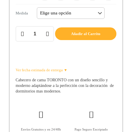
Medida
Cabecero
Añadir al Carrito
de
Cama
TORONTO
cantidad
Ver fecha estimada de entrega ▼
Cabecero de cama TORONTO con un diseño sencillo y
moderno adaptándose a la perfección con la decoración de
dormitorios mas modernos.
Envíos Gratuitos y en 24/48h
Pago Seguro Encriptado