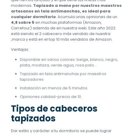
opciones
modernas.
Tapizado a mano por nuestros maestros
se
artesanos en tela antimanchas, es ideal para
pueden
cualquier dormitorio
. Acumula unas opiniones de un
elegir
4,8 sobre 5
en muchas plataformas (Amazon,
en
Carrefour) además de en nuestra web. Este año 2022
la
está siendo el 2 cabecero más vendido de nuestra
página
,marca y está en el top 10 más vendidos de Amazon.
de
Ventajas:
producto
Disponible en varios colores: beige, blanco, negro,
plata, mostaza, verde agua, rosa palo…
Tapizado en tela antimanchas por maestros
tapizadores
Instalación en menos de 5 minutos.
Opiniones calidad-precio de 10.
Tipos de cabeceros
tapizados
Dar estilo y carácter a tu dormitorio se puede lograr