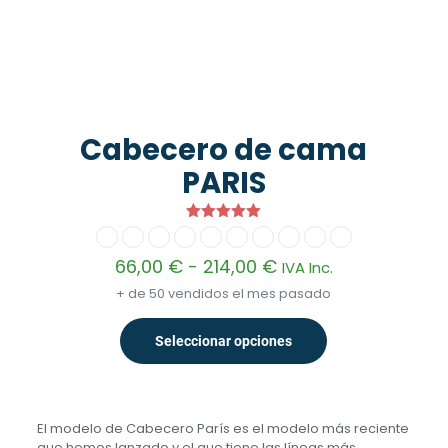
Cabecero de cama
PARIS
Valorado
con
5.00
Rango
66,00
€
-
214,00
€
IVA Inc.
de 5
de
+ de 50 vendidos el mes pasado
precios:
desde
66,00 €
Seleccionar opciones
Este
hasta
producto
214,00 €
tiene
múltiples
variantes.
El modelo de Cabecero París es el modelo más reciente
Las
que hemos lanzado y el que tiene las líneas más