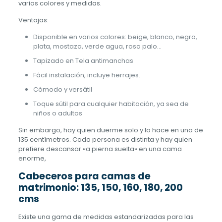
de
varios colores y medidas.
producto
Ventajas:
Disponible en varios colores: beige, blanco, negro,
plata, mostaza, verde agua, rosa palo…
Tapizado en Tela antimanchas
Fácil instalación, incluye herrajes.
Cómodo y versátil
Toque sútil para cualquier habitación, ya sea de
niños o adultos
Sin embargo, hay quien duerme solo y lo hace en una de
135 centímetros. Cada persona es distinta y hay quien
prefiere descansar «a pierna suelta» en una cama
enorme,
Cabeceros para camas de
matrimonio: 135, 150, 160, 180, 200
cms
Existe una gama de medidas estandarizadas para las