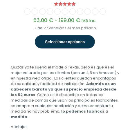
Valorado
con
5.00
Rango
63,00
€
-
199,00
€
IVA Inc.
de 5
de
+ de 27 vendidos el mes pasado
precios:
desde
63,00 €
Seleccionar opciones
Este
hasta
producto
199,00 €
tiene
múltiples
variantes.
Quizás ya te suena el modelo Texas, pero es que es el
Las
mejor valorado por los clientes (con un 4,8 en Amazon) y
opciones
en nuestra web oficial. Los clientes quedan encantados
se
de su calidad y facilidad de instalación.
Además es un
pueden
cabecero barato ya que su precio empieza desde
elegir
los 52 euros
. Como está disponible en todas las
en
medidas de camas que usan los principales fabricantes,
la
se adapta a cualquier habitación y de no encontrar tu
página
medida no hay problema,
lo podemos fabricar a
de
medida.
producto
Ventajas: