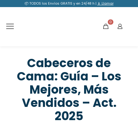
📦 TODOS los Envíos GRATIS y en 24/48 h |
📱 Llamar
0
Cabeceros de
Cama: Guía – Los
Mejores, Más
Vendidos – Act.
2025