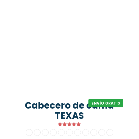
Cabecero de cama
ENVÍO GRATIS
TEXAS
Valorado
con