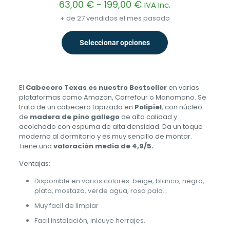
5.00
Rango
63,00
€
-
199,00
€
IVA Inc.
de 5
de
+ de 27 vendidos el mes pasado
precios:
desde
63,00 €
Seleccionar opciones
Este
hasta
producto
199,00 €
tiene
múltiples
variantes.
El
Cabecero Texas es nuestro Bestseller
en varias
Las
plataformas como Amazon, Carrefour o Manomano. Se
opciones
trata de un cabecero tapizado en
Polipiel
, con núcleo
se
de
madera de pino gallego
de alta calidad y
pueden
acolchado con espuma de alta densidad. Da un toque
elegir
moderno al dormitorio y es muy sencillo de montar.
en
Tiene una
valoración media de 4,9/5.
la
Ventajas:
página
de
Disponible en varios colores: beige, blanco, negro,
producto
plata, mostaza, verde agua, rosa palo…
Muy facil de limpiar
Facil instalación, inlcuye herrajes.