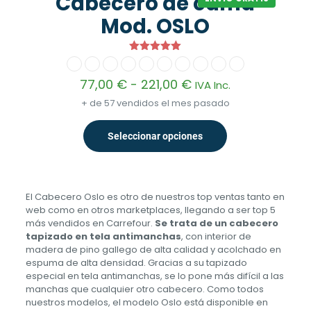
Cabecero de cama
Mod. OSLO
Valorado
con
5.00
Rango
77,00
€
-
221,00
€
IVA Inc.
de 5
de
+ de 57 vendidos el mes pasado
precios:
desde
77,00 €
Seleccionar opciones
Este
hasta
producto
221,00 €
tiene
múltiples
variantes.
El Cabecero Oslo es otro de nuestros top ventas tanto en
Las
web como en otros marketplaces, llegando a ser top 5
opciones
más vendidos en Carrefour.
Se trata de un cabecero
se
tapizado en tela antimanchas
, con interior de
pueden
madera de pino gallego de alta calidad y acolchado en
elegir
espuma de alta densidad. Gracias a su tapizado
en
especial en tela antimanchas, se lo pone más difícil a las
la
manchas que cualquier otro cabecero. Como todos
página
nuestros modelos, el modelo Oslo está disponible en