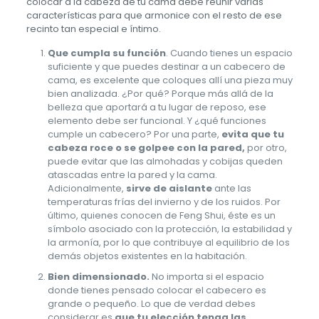
colocar a la cabeza de tu cama debe reunir varias
características para que armonice con el resto de ese
recinto tan especial e íntimo.
Que cumpla su función
. Cuando tienes un espacio
suficiente y que puedes destinar a un cabecero de
cama, es excelente que coloques allí una pieza muy
bien analizada. ¿Por qué? Porque más allá de la
belleza que aportará a tu lugar de reposo, ese
elemento debe ser funcional. Y ¿qué funciones
cumple un cabecero? Por una parte,
evita que tu
cabeza roce o se golpee con la pared,
por otro,
puede evitar que las almohadas y cobijas queden
atascadas entre la pared y la cama.
Adicionalmente,
sirve de aislante
ante las
temperaturas frías del invierno y de los ruidos. Por
último, quienes conocen de Feng Shui, éste es un
símbolo asociado con la protección, la estabilidad y
la armonía, por lo que contribuye al equilibrio de los
demás objetos existentes en la habitación.
Bien dimensionado.
No importa si el espacio
donde tienes pensado colocar el cabecero es
grande o pequeño. Lo que de verdad debes
considerar es
que tu elección tenga las