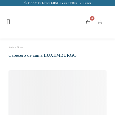
📦 TODOS los Envíos GRATIS y en 24/48 h |
📱 Llamar
0
•
Inicio
Otros
Cabecero de cama LUXEMBURGO