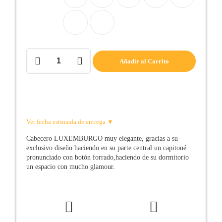
Cabecero
Añadir al Carrito
de
cama
LUXEMBURGO
cantidad
Ver fecha estimada de entrega ▼
Cabecero LUXEMBURGO muy elegante, gracias a su
exclusivo diseño haciendo en su parte central un capitoné
pronunciado con botón forrado,haciendo de su dormitorio
un espacio con mucho glamour.