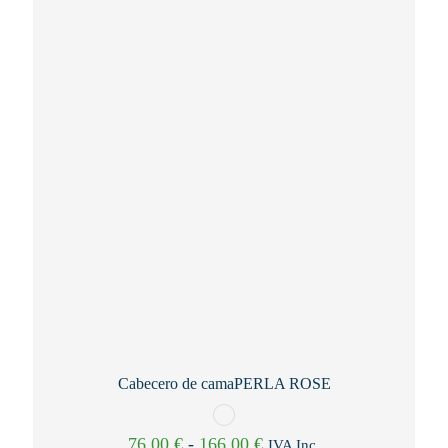
Cabecero de camaPERLA ROSE
Rango
76,00
€
-
166,00
€
IVA Inc.