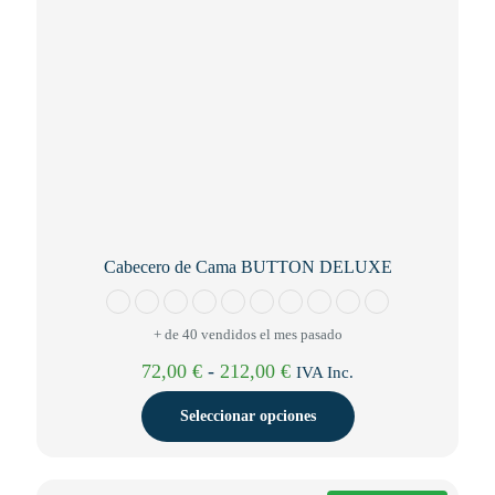
página
de
producto
Cabecero de Cama BUTTON DELUXE
+ de 40 vendidos el mes pasado
Rango
72,00
€
-
212,00
€
IVA Inc.
de
precios:
Seleccionar opciones
desde
72,00 €
Este
hasta
producto