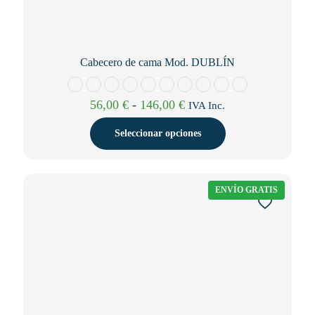
Cabecero de cama Mod. DUBLÍN
Rango
56,00
€
-
146,00
€
IVA Inc.
de
precios:
Seleccionar opciones
desde
56,00 €
Este
hasta
producto
146,00 €
tiene
ENVÍO GRATIS
múltiples
variantes.
Las
opciones
se
pueden
elegir
en
la