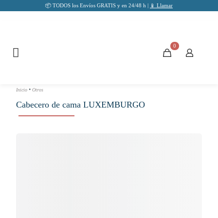
📦 TODOS los Envíos GRATIS y en 24/48 h |
📱 Llamar
0
•
Inicio
Otros
Cabecero de cama LUXEMBURGO