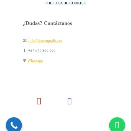
POLÍTICA DE COOKIES
¿Dudas? Contáctanos
📧
info@decorquality.es
📱
+34 645 366 506
💬
Whatsapp