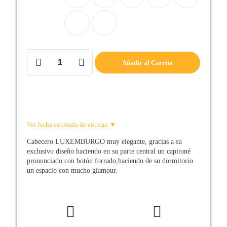
Cabecero
Añadir al Carrito
de
cama
LUXEMBURGO
cantidad
Ver fecha estimada de entrega ▼
Cabecero LUXEMBURGO muy elegante, gracias a su
exclusivo diseño haciendo en su parte central un capitoné
pronunciado con botón forrado,haciendo de su dormitorio
un espacio con mucho glamour.