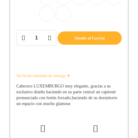
Cabecero
Añadir al Carrito
de
cama
LUXEMBURGO
cantidad
Ver fecha estimada de entrega ▼
Cabecero LUXEMBURGO muy elegante, gracias a su
exclusivo diseño haciendo en su parte central un capitoné
pronunciado con botón forrado,haciendo de su dormitorio
un espacio con mucho glamour.