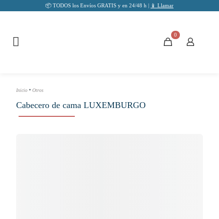
📦 TODOS los Envíos GRATIS y en 24/48 h |
📱 Llamar
0
•
Inicio
Otros
Cabecero de cama LUXEMBURGO