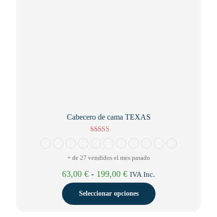
página
de
producto
Cabecero de cama TEXAS
Valorado con
5.00
de 5
+ de 27 vendidos el mes pasado
Rango
63,00
€
-
199,00
€
IVA Inc.
de
precios:
Seleccionar opciones
desde
63,00 €
Este