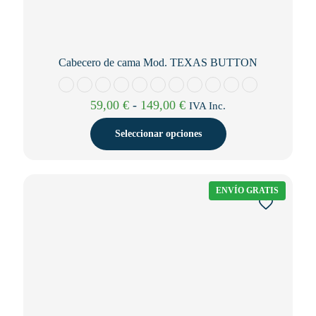
Cabecero de cama Mod. TEXAS BUTTON
Rango
59,00
€
-
149,00
€
IVA Inc.
de
precios:
Seleccionar opciones
desde
59,00 €
Este
hasta
producto
149,00 €
tiene
ENVÍO GRATIS
múltiples
variantes.
Las
opciones
se
pueden
elegir
en
la