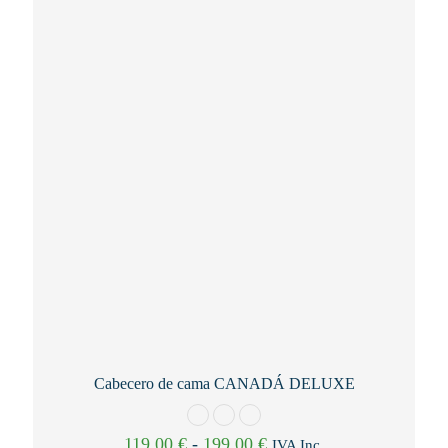
Cabecero de cama CANADÁ DELUXE
Rango
119,00
€
-
199,00
€
IVA Inc.