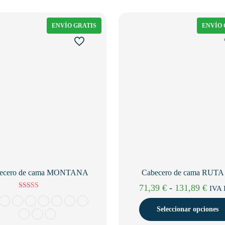
ENVÍO GRATIS
ENVÍO 
ecero de cama MONTANA
Cabecero de cama RUTA
Ran
71,39
€
-
131,89
€
IVA 
Valorado con
de
5.00
Seleccionar opciones
de 5
preci
desd