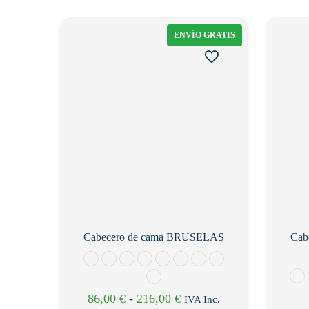
ENVÍO GRATIS
Cabecero de cama BRUSELAS
Cab
Rango
86,00
€
-
216,00
€
IVA Inc.