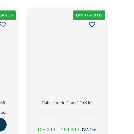
GRATIS
ENVÍO GRATIS
 66
Cabecero de CamaTOKIO
go
Inc.
os:
Rango
106,00
€
-
269,00
€
IVA Inc.
e