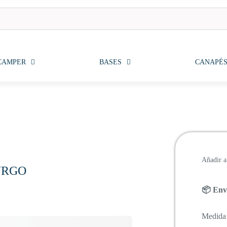
CAMPER
BASES
CANAPÉ
Añadir a 
URGO
📦 Enví
Medida