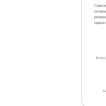
Cabece
exclusi
pronunc
espacio
Envíos 
Ga