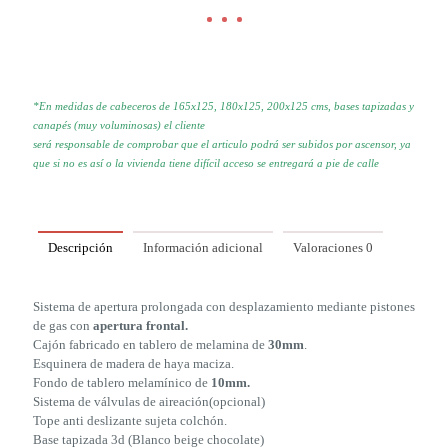
*En medidas de cabeceros de 165x125, 180x125, 200x125 cms, bases tapizadas y
canapés (muy voluminosas) el cliente
será responsable de comprobar que el articulo podrá ser subidos por
ascensor, ya
que si no es así o la vivienda tiene difícil acceso se
entregará a pie de calle
Descripción
Información adicional
Valoraciones
0
Sistema de apertura prolongada con desplazamiento mediante pistones
de gas con
apertura frontal.
Cajón fabricado en tablero de melamina de
30mm
.
Esquinera de madera de haya maciza.
Fondo de tablero melamínico de
10mm.
Sistema de válvulas de aireación(opcional)
Tope anti deslizante sujeta colchón.
Base tapizada 3d (Blanco beige chocolate)