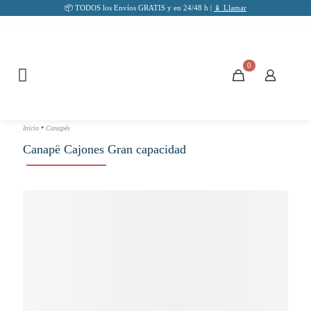
📦 TODOS los Envíos GRATIS y en 24/48 h |
📱 Llamar
0
•
Inicio
Canapés
Canapë Cajones Gran capacidad