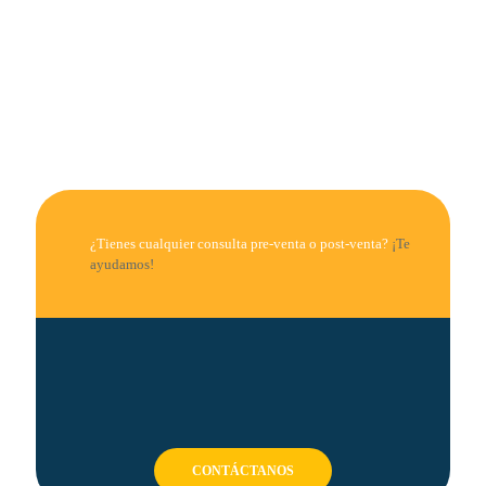
144,00 €
¿Tienes cualquier consulta pre-venta o post-venta?
¡Te
ayudamos!
CONTÁCTANOS