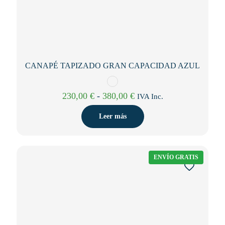
CANAPÉ TAPIZADO GRAN CAPACIDAD AZUL
Rango
230,00
€
-
380,00
€
IVA Inc.
de
precios:
Leer más
desde
230,00 €
hasta
380,00 €
ENVÍO GRATIS