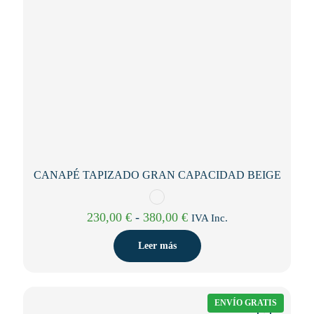
CANAPÉ TAPIZADO GRAN CAPACIDAD BEIGE
Rango
230,00
€
-
380,00
€
IVA Inc.
de
precios:
Leer más
desde
230,00 €
hasta
380,00 €
ENVÍO GRATIS