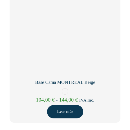
Base Cama MONTREAL Beige
Rango
104,00
€
-
144,00
€
IVA Inc.
de
precios:
Leer más
desde
104,00 €
hasta