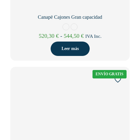
Canapë Cajones Gran capacidad
Rango
520,30
€
-
544,50
€
IVA Inc.
de
precios:
Leer más
desde
520,30 €
hasta
544,50 €
ENVÍO GRATIS