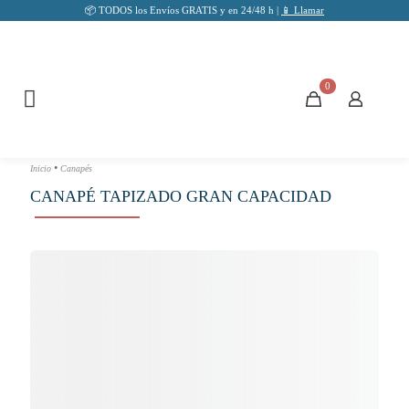
📦 TODOS los Envíos GRATIS y en 24/48 h |
📱 Llamar
0
•
Inicio
Canapés
CANAPÉ TAPIZADO GRAN CAPACIDAD