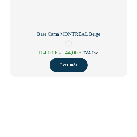
Base Cama MONTREAL Beige
Rango
104,00
€
-
144,00
€
IVA Inc.
de
precios:
Leer más
desde
104,00 €
hasta
144,00 €