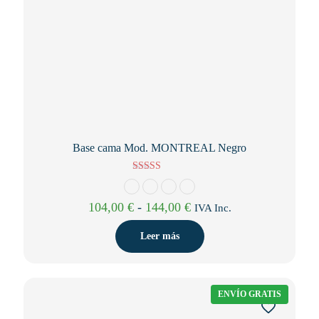
Base cama Mod. MONTREAL Negro
Valorado con
5.00
de 5
Rango
104,00
€
-
144,00
€
IVA Inc.
de
precios:
Leer más
desde
104,00 €
hasta
144,00 €
ENVÍO GRATIS