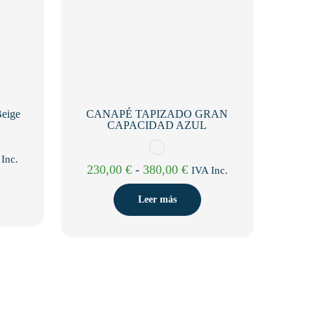
eige
CANAPÉ TAPIZADO GRAN
CAPACIDAD AZUL
go
Inc.
Rango
230,00
€
-
380,00
€
IVA Inc.
de
ios:
Leer más
precios:
de
desde
00 €
230,00 €
a
hasta
00 €
380,00 €