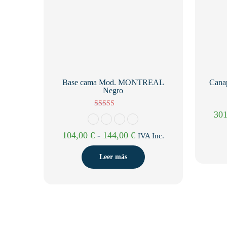
Base cama Mod. MONTREAL
Cana
Negro
30
Valorado con
5.00
de 5
Rango
104,00
€
-
144,00
€
IVA Inc.
de
Leer más
precios:
desde
104,00 €
hasta
144,00 €