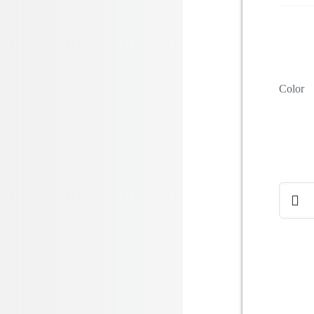
Color
CANA
TAPIZ
GRAN
CAPA
cantida