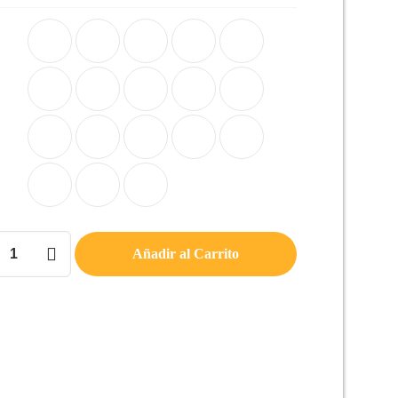
PÉ
Añadir al Carrito
ADO
CIDAD
d