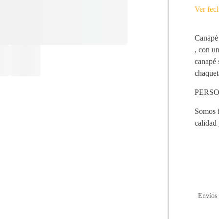
Ver fec
Canapé 
, con u
canapé 
chaquet
PERSO
Somos f
calidad
Envíos 