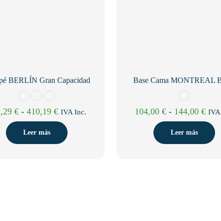
pé BERLÍN Gran Capacidad
Base Cama MONTREAL B
Rango
Ran
1,29
€
-
410,19
€
104,00
€
-
144,00
€
IVA Inc.
IVA 
de
de
Leer más
Leer más
precios:
prec
desde
des
301,29 €
104,
hasta
hast
410,19 €
144,