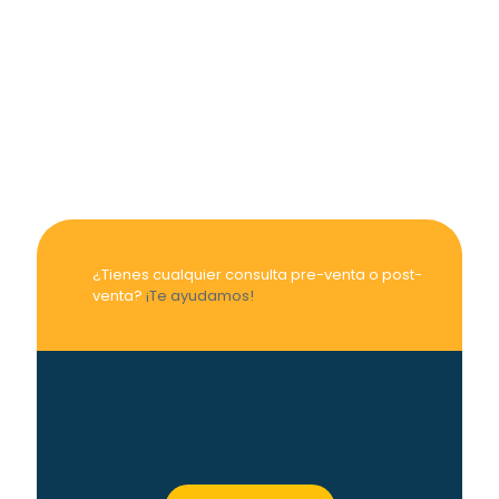
hasta
410,19 €
¿Tienes cualquier consulta pre-venta o post-
venta?
¡Te ayudamos!