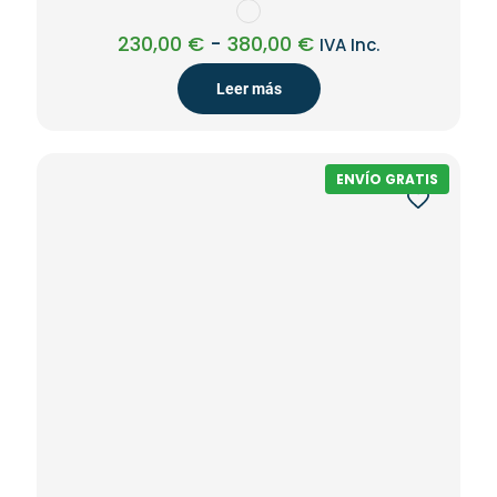
Rango
230,00
€
-
380,00
€
IVA Inc.
de
precios:
Leer más
desde
230,00 €
hasta
380,00 €
ENVÍO GRATIS