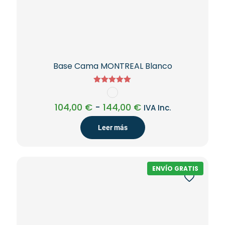
Base Cama MONTREAL Blanco
Valorado
con
5.00
Rango
104,00
€
-
144,00
€
IVA Inc.
de 5
de
precios:
Leer más
desde
104,00 €
hasta
144,00 €
ENVÍO GRATIS