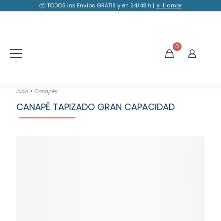
📦 TODOS los Envíos GRATIS y en 24/48 h |
📱 Llamar
0
•
Inicio
Canapés
CANAPÉ TAPIZADO GRAN CAPACIDAD