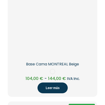
Base Cama MONTREAL Beige
Rango
104,00
€
-
144,00
€
IVA Inc.
de
precios:
Leer más
desde
104,00 €
hasta
144,00 €