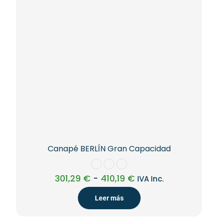
Canapé BERLÍN Gran Capacidad
Rango
301,29
€
-
410,19
€
IVA Inc.
de
precios:
Leer más
desde
301,29 €