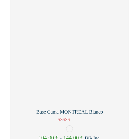
Base Cama MONTREAL Blanco
Valorado con
5.00
de 5
Rango
104,00
€
-
144,00
€
IVA Inc.