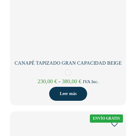
CANAPÉ TAPIZADO GRAN CAPACIDAD BEIGE
Rango
230,00
€
-
380,00
€
IVA Inc.
de
precios:
Leer más
desde
230,00 €
hasta
380,00 €
ENVÍO GRATIS