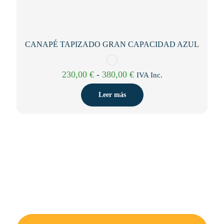
CANAPÉ TAPIZADO GRAN CAPACIDAD AZUL
Rango
230,00
€
-
380,00
€
IVA Inc.
de
precios:
Leer más
desde
230,00 €
hasta
380,00 €