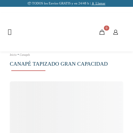
📦 TODOS los Envíos GRATIS y en 24/48 h |
📱 Llamar
0
•
Inicio
Canapés
CANAPÉ TAPIZADO GRAN CAPACIDAD