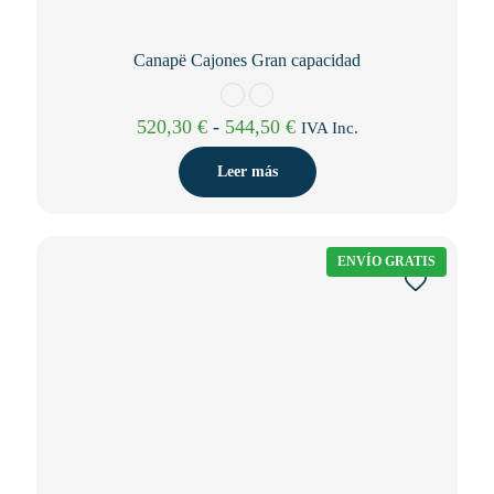
Canapë Cajones Gran capacidad
Rango
520,30
€
-
544,50
€
IVA Inc.
de
precios:
Leer más
desde
520,30 €
hasta
544,50 €
ENVÍO GRATIS