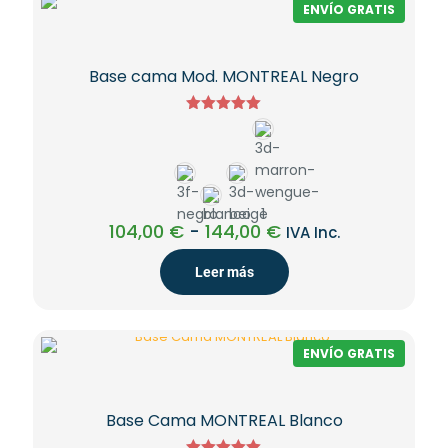
380,00 €
ENVÍO GRATIS
Base cama Mod. MONTREAL Negro
Valorado
con
5.00
de 5
Rango
104,00
€
-
144,00
€
IVA Inc.
de
precios:
Leer más
desde
104,00 €
hasta
144,00 €
ENVÍO GRATIS
Base Cama MONTREAL Blanco