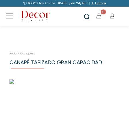
📦 TODOS los Envíos GRATIS y en 24/48 h |
📱 Llamar
0
•
Inicio
Canapés
CANAPÉ TAPIZADO GRAN CAPACIDAD