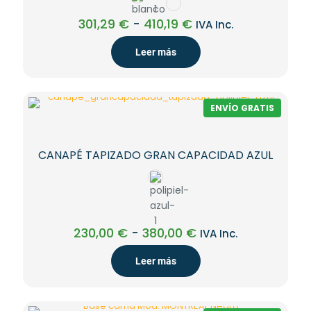
Rango
301,29
€
-
410,19
€
IVA Inc.
de
precios:
Leer más
desde
301,29 €
hasta
410,19 €
ENVÍO GRATIS
CANAPÉ TAPIZADO GRAN CAPACIDAD AZUL
Rango
230,00
€
-
380,00
€
IVA Inc.
de
precios:
Leer más
desde
230,00 €
hasta